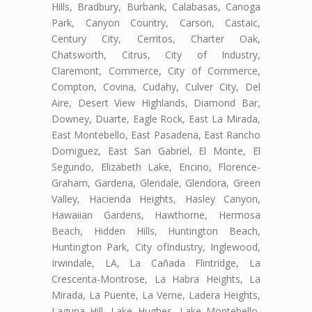
Hills, Bradbury, Burbank, Calabasas, Canoga
Park, Canyon Country, Carson, Castaic,
Century City, Cerritos, Charter Oak,
Chatsworth, Citrus, City of Industry,
Claremont, Commerce, City of Commerce,
Compton, Covina, Cudahy, Culver City, Del
Aire, Desert View Highlands, Diamond Bar,
Downey, Duarte, Eagle Rock, East La Mirada,
East Montebello, East Pasadena, East Rancho
Domiguez, East San Gabriel, El Monte, El
Segundo, Elizabeth Lake, Encino, Florence-
Graham, Gardena, Glendale, Glendora, Green
Valley, Hacienda Heights, Hasley Canyon,
Hawaiian Gardens, Hawthorne, Hermosa
Beach, Hidden Hills, Huntington Beach,
Huntington Park, City ofIndustry, Inglewood,
Irwindale, LA, La Cañada Flintridge, La
Crescenta-Montrose, La Habra Heights, La
Mirada, La Puente, La Verne, Ladera Heights,
Laguna Hill, Lake Hughes, Lake Montebello,